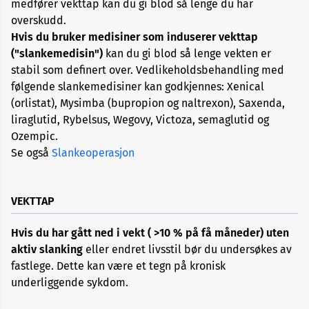
medfører vekttap kan du gi blod så lenge du har
Allergi
overskudd.
Hvis du bruker medisiner som induserer vekttap
Alopecia
("slankemedisin")
kan du gi blod så lenge vekten er
stabil som definert over. Vedlikeholdsbehandling med
følgende slankemedisiner kan godkjennes: Xenical
Aneurisme
(orlistat), Mysimba (bupropion og naltrexon), Saxenda,
liraglutid, Rybelsus, Wegovy, Victoza, semaglutid og
Angst
Ozempic.
og
depresjon
Se også
Slankeoperasjon
Apekopper
VEKTTAP
Belastningssykdommer
Hvis du har gått ned i vekt ( >10 % på få måneder) uten
aktiv slanking
eller endret livsstil bør du undersøkes av
fastlege. Dette kan være et tegn på kronisk
Benbrudd
underliggende sykdom.
Besvimelse