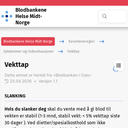
Blodbankene
Helse Midt-
Norge
Blodbankene Helse Midt-Norge
Karanteneregler
Sykdommer og risikosituasjoner
Vekttap
Vekttap
Dette emnet er hentet fra «Blodbanken i Oslo»
23.04.2026
•
Versjon 1.1
ADHD
SLANKING
Akupunktur
Hvis du slanker deg
skal du vente med å gi blod til
eller
nålbehandling
vekten er stabil (1-3 mnd, stabil vekt: < 5% vekttap siste
30 dager ). Ved dietter/spesialkosthold som ikke