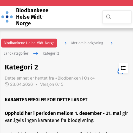
Blodbankene
Helse Midt-
Norge
Blodbankene Helse Midt-Norge
Mer om blodgivning
Landkategorier
Kategori 2
Kategori 2
Dette emnet er hentet fra «Blodbanken i Oslo»
Kategori
1
23.04.2026
•
Versjon 0.15
KARANTENEREGLER FOR DETTE LANDET
Kategori
2
Opphold her i perioden mellom 1. desember - 31. mai
gir
vanligvis ingen karantene fra blodgivning.
Kategori
3