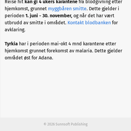
Reise hit
kan gi 4 ukers karantene
fra blodgivning etter
hjemkomst, grunnet
myggbåren smitte
. Dette gjelder i
Kategori
perioden
1. juni - 30. november,
og når det har vært
4
utbrudd av smitte i området.
Kontakt blodbanken
for
avklaring.
Kategori
5
Tyrkia
har i perioden mai-okt 4 mnd karantene etter
hjemkomst grunnet forekomst av malaria. Dette gjelder
Kategori
området øst for Adana.
6
Kategori
7
© 2026 Sunnsoft Publishing