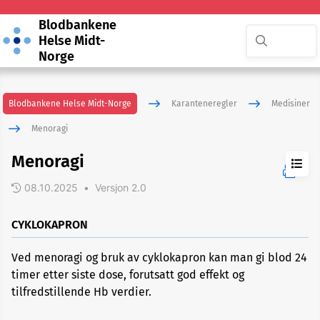
Blodbankene
Helse Midt-
Norge
Blodbankene Helse Midt-Norge
Karanteneregler
Medisiner
Menoragi
Menoragi
08.10.2025
•
Versjon 2.0
Allergi
og
astmamedisiner
CYKLOKAPRON
Antibiotika
Ved menoragi og bruk av cyklokapron kan man gi blod 24
timer etter siste dose, forutsatt god effekt og
tilfredstillende Hb verdier.
Antidepressiva