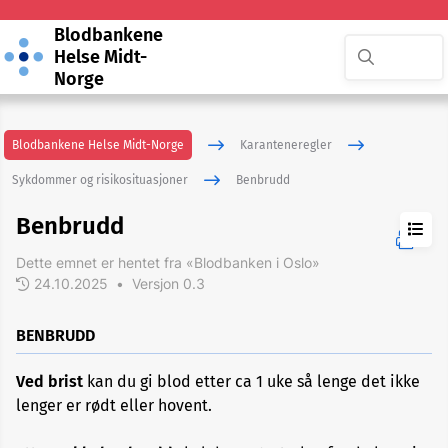
Blodbankene
Helse Midt-
Norge
Blodbankene Helse Midt-Norge
Karanteneregler
Sykdommer og risikosituasjoner
Benbrudd
Benbrudd
Dette emnet er hentet fra «Blodbanken i Oslo»
24.10.2025
•
Versjon 0.3
ADHD
BENBRUDD
Akupunktur
Ved brist
kan du gi blod etter ca 1 uke så lenge det ikke
eller
nålbehandling
lenger er rødt eller hovent.