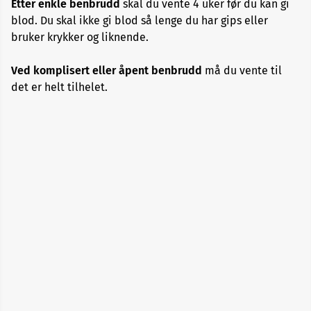
Etter enkle benbrudd
skal du vente 4 uker før du kan gi
Allergi
blod. Du skal ikke gi blod så lenge du har gips eller
bruker krykker og liknende.
Alopecia
Ved komplisert eller åpent benbrudd
må du vente til
det er helt tilhelet.
Aneurisme
Angst
og
depresjon
Apekopper
Belastningssykdommer
Benbrudd
Besvimelse