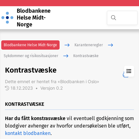
Blodbankene
Helse Midt-
Norge
Blodbankene Helse Midt-Norge
Karanteneregler
Sykdommer og risikosituasjoner
Kontrastvæske
Kontrastvæske
Dette emnet er hentet fra «Blodbanken i Oslo»
18.12.2023
•
Versjon 0.2
ADHD
KONTRASTVÆSKE
Akupunktur
Har du fått konstrasvæske
vil eventuell godkjenning som
eller
nålbehandling
blodgiver avhenger av hvorfor undersøkelsen ble utført,
kontakt blodbanken
.