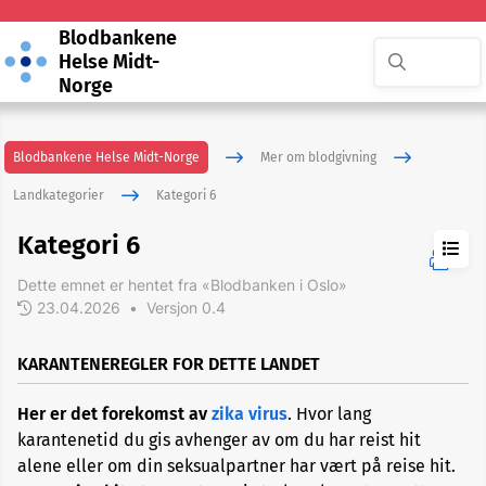
Blodbankene
Helse Midt-
Norge
Blodbankene Helse Midt-Norge
Mer om blodgivning
Landkategorier
Kategori 6
Kategori 6
Dette emnet er hentet fra «Blodbanken i Oslo»
Kategori
1
23.04.2026
•
Versjon 0.4
KARANTENEREGLER FOR DETTE LANDET
Kategori
2
Her er det forekomst av
zika virus
. Hvor lang
karantenetid du gis avhenger av om du har reist hit
Kategori
alene eller om din seksualpartner har vært på reise hit.
3