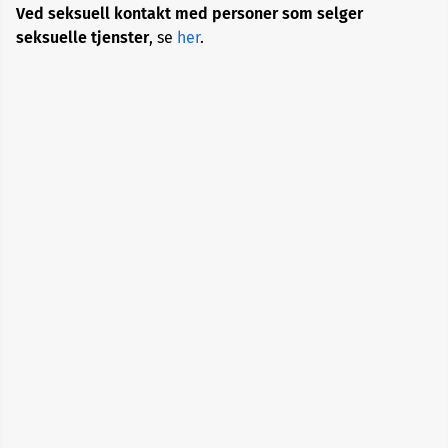
Ved seksuell kontakt med personer som selger
seksuelle tjenster
, se
her
.
Bipolar
lidelse
Bittsår
Blodpropp
Blodsykdommer
Blodtrykk
Celleforandringer
Covid-
19