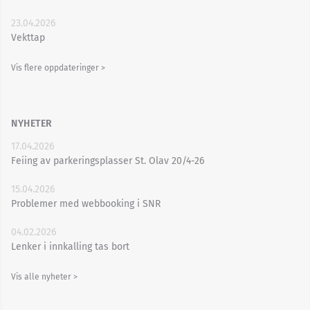
23.04.2026
Vekttap
Vis flere oppdateringer >
NYHETER
17.04.2026
Feiing av parkeringsplasser St. Olav 20/4-26
15.04.2026
Problemer med webbooking i SNR
04.02.2026
Lenker i innkalling tas bort
Vis alle nyheter >