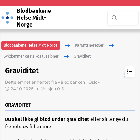
Blodbankene
Helse Midt-
Norge
Blodbankene Helse Midt-Norge
Karanteneregler
Sykdommer og risikosituasjoner
Graviditet
Graviditet
Dette emnet er hentet fra «Blodbanken i Oslo»
24.10.2025
•
Versjon 0.5
ADHD
GRAVIDITET
Akupunktur
Du skal ikke gi blod under graviditet
eller så lenge du
eller
nålbehandling
fremdeles fullammer.