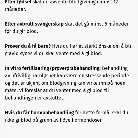
Etter fødsel
skal du avvente blodgivning i minst 12
Allergi
måneder.
Alopecia
Etter avbrutt svangerskap
skal det gå minst 6 måneder
før du gir blod.
Aneurisme
Prøver du å få barn?
Hvis du har et sterkt ønske om å bli
gravid synes vi du skal vente med å gi blod.
Angst
og
depresjon
In vitro fertilisering/prøverørsbehandling:
Behandling
av ufrivillig barnløshet kan være en stressende periode
og det er ukjent om blodgivning kan virke inn på noen
Apekopper
måte. Vi foreslår at du venter med å gi blod til
behandlingen er avsluttet.
Belastningssykdommer
Hvis du får hormonbehandling
for dette formål skal du
Benbrudd
ikke gi blod på grunn av høye hormondoser.
Besvimelse