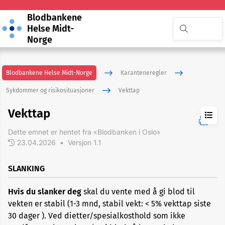
Blodbankene
Helse Midt-
Norge
Blodbankene Helse Midt-Norge
Karanteneregler
Sykdommer og risikosituasjoner
Vekttap
Vekttap
Dette emnet er hentet fra «Blodbanken i Oslo»
23.04.2026
•
Versjon 1.1
ADHD
SLANKING
Akupunktur
Hvis du slanker deg
skal du vente med å gi blod til
eller
nålbehandling
vekten er stabil (1-3 mnd, stabil vekt: < 5% vekttap siste
30 dager ). Ved dietter/spesialkosthold som ikke