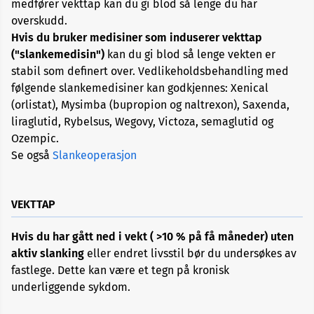
medfører vekttap kan du gi blod så lenge du har
Allergi
overskudd.
Hvis du bruker medisiner som induserer vekttap
Alopecia
("slankemedisin")
kan du gi blod så lenge vekten er
stabil som definert over. Vedlikeholdsbehandling med
følgende slankemedisiner kan godkjennes: Xenical
Aneurisme
(orlistat), Mysimba (bupropion og naltrexon), Saxenda,
liraglutid, Rybelsus, Wegovy, Victoza, semaglutid og
Angst
Ozempic.
og
depresjon
Se også
Slankeoperasjon
Apekopper
VEKTTAP
Belastningssykdommer
Hvis du har gått ned i vekt ( >10 % på få måneder) uten
aktiv slanking
eller endret livsstil bør du undersøkes av
fastlege. Dette kan være et tegn på kronisk
Benbrudd
underliggende sykdom.
Besvimelse