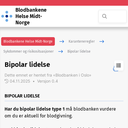
Blodbankene
Helse Midt-
Norge
Blodbankene Helse Midt-Norge
Karanteneregler
Sykdommer og risikosituasjoner
Bipolar lidelse
Bipolar lidelse
Dette emnet er hentet fra «Blodbanken i Oslo»
04.11.2025
•
Versjon 0.4
ADHD
BIPOLAR LIDELSE
Akupunktur
Har du bipolar lidelse type 1
må blodbanken vurdere
eller
nålbehandling
om du er aktuell for blodgivning.