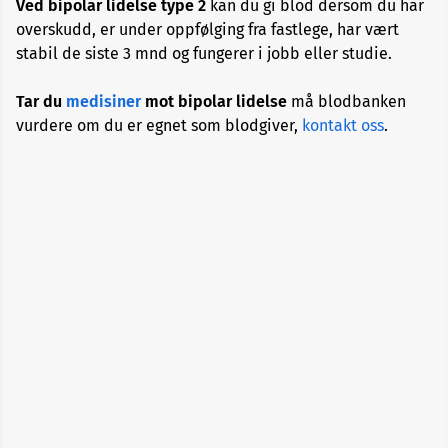
Ved bipolar lidelse type 2
kan du gi blod dersom du har
Allergi
overskudd, er under oppfølging fra fastlege, har vært
stabil de siste 3 mnd og fungerer i jobb eller studie.
Alopecia
Tar du
medisiner
mot bipolar lidelse
må blodbanken
vurdere om du er egnet som blodgiver,
kontakt oss
.
Aneurisme
Angst
og
depresjon
Apekopper
Belastningssykdommer
Benbrudd
Besvimelse