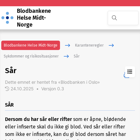
Blodbankene
Helse Midt-
Norge
Blodbankene Helse Midt-Norge
Karanteneregler
Sykdommer og risikosituasjoner
Sår
Sår
Dette emnet er hentet fra «Blodbanken i Oslo»
24.10.2025
•
Versjon 0.3
ADHD
SÅR
Akupunktur
Dersom du har sår eller rifter
som er åpne, blødende
eller
nålbehandling
eller infiserte skal du ikke gi blod. Ved sår eller rifter
som ikke er infiserte, kan du gi blod dersom såret har