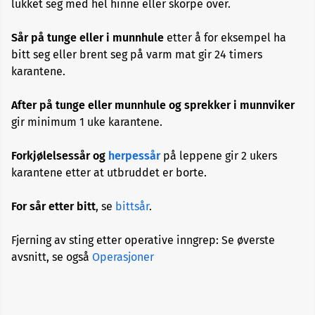
lukket seg med hel hinne eller skorpe over.
Allergi
Sår på tunge eller i munnhule
etter å for eksempel ha
Alopecia
bitt seg eller brent seg på varm mat gir 24 timers
karantene.
Aneurisme
After på tunge eller munnhule og sprekker i munnviker
gir minimum 1 uke karantene.
Angst
og
depresjon
Forkjølelsessår og
herpessår
på leppene gir 2 ukers
karantene etter at utbruddet er borte.
Apekopper
For sår etter bitt
, se
bittsår
.
Belastningssykdommer
Fjerning av sting etter operative inngrep: Se øverste
avsnitt, se også
Operasjoner
Benbrudd
Besvimelse